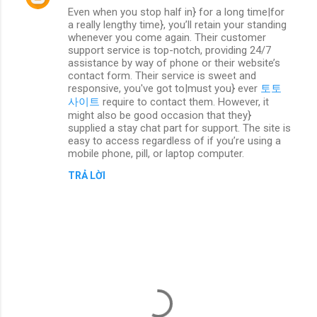
Even when you stop half in} for a long time|for
h
a really lengthy time}, you’ll retain your standing
ậ
whenever you come again. Their customer
support service is top-notch, providing 24/7
n
assistance by way of phone or their website’s
contact form. Their service is sweet and
x
responsive, you've got to|must you} ever
토토
é
사이트
require to contact them. However, it
might also be good occasion that they}
t
supplied a stay chat part for support. The site is
easy to access regardless of if you’re using a
mobile phone, pill, or laptop computer.
TRẢ LỜI