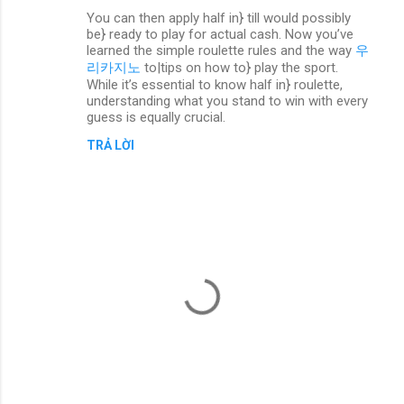
N
You can then apply half in} till would possibly
h
be} ready to play for actual cash. Now you’ve
ậ
learned the simple roulette rules and the way
우
리카지노
to|tips on how to} play the sport.
n
While it’s essential to know half in} roulette,
x
understanding what you stand to win with every
guess is equally crucial.
é
TRẢ LỜI
t