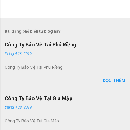
Đ
ă
n
g
Bài đăng phổ biến từ blog này
n
h
Công Ty Bảo Vệ Tại Phú Riềng
ậ
n
tháng 4 28, 2019
x
é
Công Ty Bảo Vệ Tại Phú Riềng
t
ĐỌC THÊM
Công Ty Bảo Vệ Tại Gia Mập
tháng 4 28, 2019
Công Ty Bảo Vệ Tại Gia Mập